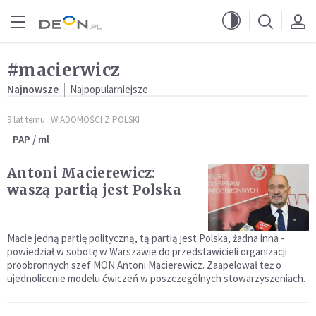
Przejdź do menu głównego
Przejdź do treści
#macierwicz
Najnowsze
Najpopularniejsze
9 lat temu
WIADOMOŚCI Z POLSKI
PAP / ml
Antoni Macierewicz:
waszą partią jest Polska
Macie jedną partię polityczną, tą partią jest Polska, żadna inna -
powiedział w sobotę w Warszawie do przedstawicieli organizacji
proobronnych szef MON Antoni Macierewicz. Zaapelował też o
ujednolicenie modelu ćwiczeń w poszczególnych stowarzyszeniach.