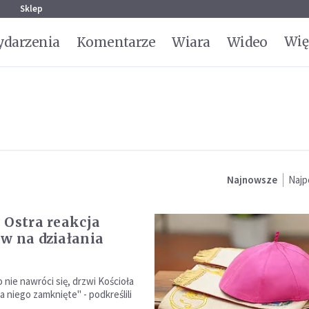
g
Sklep
Wię
darzenia
Komentarze
Wiara
Wideo
Najnowsze
Najp
 Ostra reakcja
w na działania
o nie nawróci się, drzwi Kościoła
 niego zamknięte" - podkreślili