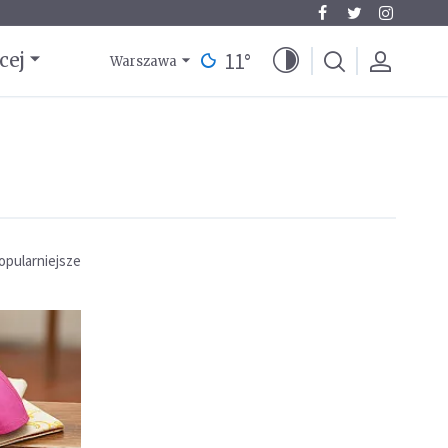
11
°
cej
Warszawa
opularniejsze