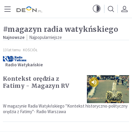
Przejdź do menu głównego
Przejdź do treści
#magazyn radia watykńskiego
Najnowsze
Najpopularniejsze
13 lat temu
KOŚCIÓŁ
Radio Watykańskie
Kontekst orędzia z
Fatimy - Magazyn RV
W magazynie Radia Watykńskiego "Kontekst historyczno-polityczny
orędzia z Fatimy"- Radio Warszawa