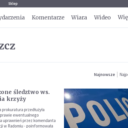
g
Sklep
Wię
darzenia
Komentarze
Wiara
Wideo
zcz
Najnowsze
Najp
żone śledztwo ws.
a krzyży
a prokuratura przedłużyła
sprawie ewentualnego
ia uprawnień przez komendanta
icji w Radomiu - poinformowała