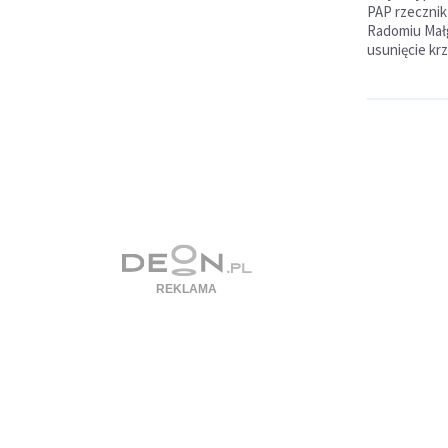
PAP rzecznik
Radomiu Małg
usunięcie kr