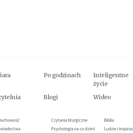
iara
Po godzinach
Inteligentne
życie
zytelnia
Blogi
Wideo
Duchowość
Czytania liturgiczne
Biblia
Świadectwa
Psychologia na co dzień
Ludzie i inspira