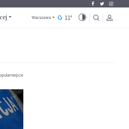
11
°
cej
Warszawa
opularniejsze