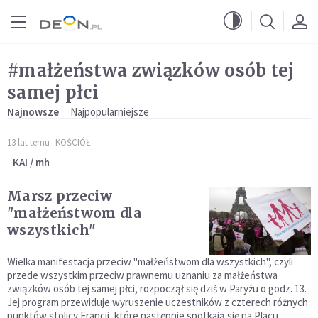
Przejdź do menu głównego
Przejdź do treści
#małżeństwa związków osób tej
samej płci
Najnowsze
Najpopularniejsze
13 lat temu
KOŚCIÓŁ
KAI / mh
Marsz przeciw
"małżeństwom dla
wszystkich"
Wielka manifestacja przeciw "małżeństwom dla wszystkich", czyli
przede wszystkim przeciw prawnemu uznaniu za małżeństwa
związków osób tej samej płci, rozpoczął się dziś w Paryżu o godz. 13.
Jej program przewiduje wyruszenie uczestników z czterech różnych
punktów stolicy Francji, które następnie spotkają się na Placu