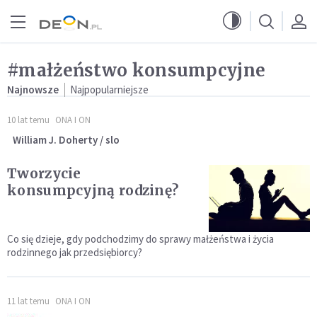
Przejdź do menu głównego
Przejdź do treści
#małżeństwo konsumpcyjne
Najnowsze
Najpopularniejsze
10 lat temu
ONA I ON
William J. Doherty / slo
Tworzycie
konsumpcyjną rodzinę?
Co się dzieje, gdy podchodzimy do sprawy małżeństwa i życia
rodzinnego jak przedsiębiorcy?
11 lat temu
ONA I ON