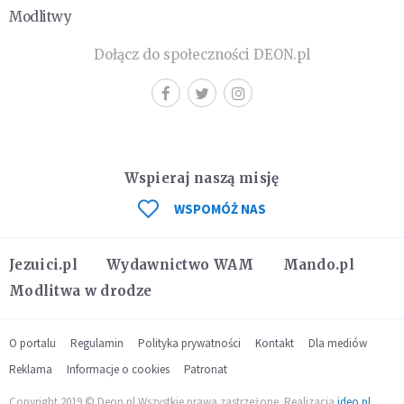
Modlitwy
Dołącz do społeczności DEON.pl
Wspieraj naszą misję
WSPOMÓŻ NAS
Jezuici.pl
Wydawnictwo WAM
Mando.pl
Modlitwa w drodze
O portalu
Regulamin
Polityka prywatności
Kontakt
Dla mediów
Reklama
Informacje o cookies
Patronat
Copyright 2019 © Deon.pl Wszystkie prawa zastrzeżone. Realizacja
ideo.pl