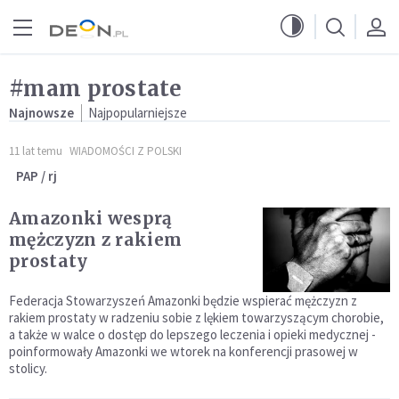
Przejdź do menu głównego
Przejdź do treści
#mam prostate
Najnowsze
Najpopularniejsze
11 lat temu
WIADOMOŚCI Z POLSKI
PAP / rj
Amazonki wesprą
mężczyzn z rakiem
prostaty
Federacja Stowarzyszeń Amazonki będzie wspierać mężczyzn z
rakiem prostaty w radzeniu sobie z lękiem towarzyszącym chorobie,
a także w walce o dostęp do lepszego leczenia i opieki medycznej -
poinformowały Amazonki we wtorek na konferencji prasowej w
stolicy.