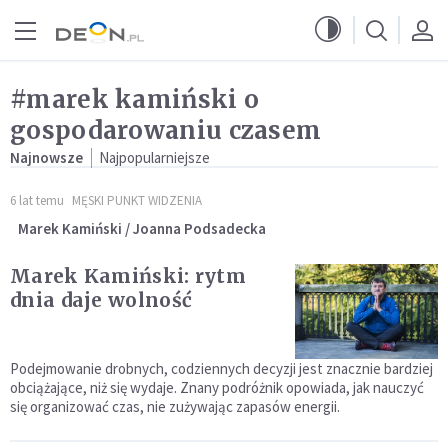
Przejdź do menu głównego
Przejdź do treści
#marek kamiński o
gospodarowaniu czasem
Najnowsze
Najpopularniejsze
6 lat temu
MĘSKI PUNKT WIDZENIA
Marek Kamiński / Joanna Podsadecka
Marek Kamiński: rytm
dnia daje wolność
Podejmowanie drobnych, codziennych decyzji jest znacznie bardziej
obciążające, niż się wydaje. Znany podróżnik opowiada, jak nauczyć
się organizować czas, nie zużywając zapasów energii.