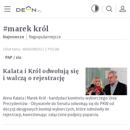
Przejdź do menu głównego
Przejdź do treści
#marek król
Najnowsze
Najpopularniejsze
14 lat temu
WIADOMOŚCI Z POLSKI
PAP / slo
Kalata i Król odwołują się
i walczą o rejestrację
Anna Kalata i Marek Król - kandydaci komitetu wyborczego Unia
Prezydentów - Obywatele do Senatu odwołują się do PKW od
decyzji okręgowych komisji wyborczych, które odmówiły im
rejestracji, kwestionując załączone podpisy poparcia.