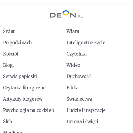
Świat
Wiara
Po godzinach
Inteligentne życie
Kościół
Czytelnia
Blogi
Wideo
Serwis papieski
Duchowość
Czytania liturgiczne
Biblia
Artykuły blogerów
Świadectwa
Psychologia na co dzień
Ludzie i inspiracje
Ślub
Imiona i święci
Modlitwy