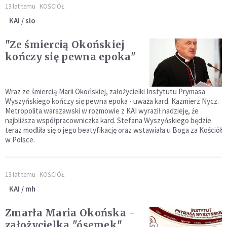
13 lat temu
KOŚCIÓŁ
KAI / slo
"Ze śmiercią Okońskiej
kończy się pewna epoka"
Wraz ze śmiercią Marii Okońskiej, założycielki Instytutu Prymasa
Wyszyńskiego kończy się pewna epoka - uważa kard. Kazmierz Nycz.
Metropolita warszawski w rozmowie z KAI wyraził nadzieję, że
najbliższa współpracowniczka kard. Stefana Wyszyńskiego będzie
teraz modliła się o jego beatyfikację oraz wstawiała u Boga za Kościół
w Polsce.
13 lat temu
KOŚCIÓŁ
KAI / mh
Zmarła Maria Okońska -
założycielka "ósemek"