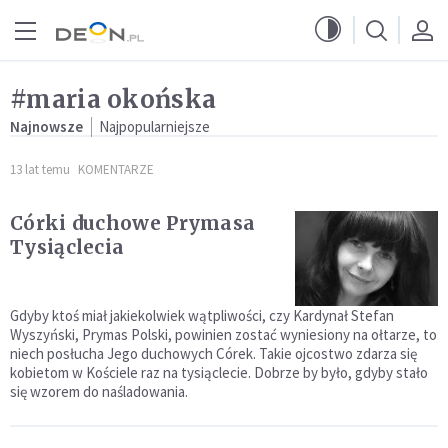
Przejdź do menu głównego
Przejdź do treści
#maria okońska
Najnowsze
Najpopularniejsze
13 lat temu
KOMENTARZE
Córki duchowe Prymasa
Tysiąclecia
Gdyby ktoś miał jakiekolwiek wątpliwości, czy Kardynał Stefan
Wyszyński, Prymas Polski, powinien zostać wyniesiony na ołtarze, to
niech posłucha Jego duchowych Córek. Takie ojcostwo zdarza się
kobietom w Kościele raz na tysiąclecie. Dobrze by było, gdyby stało
się wzorem do naśladowania.