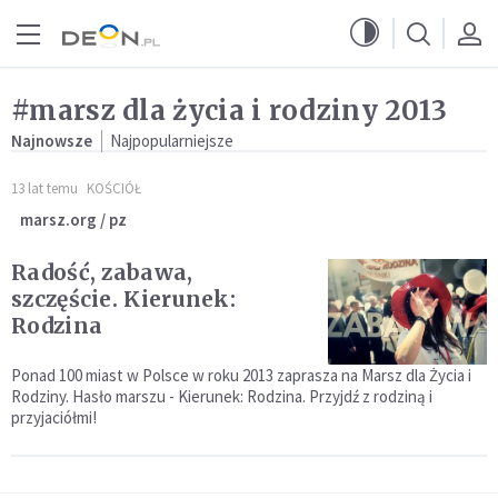
Przejdź do menu głównego
Przejdź do treści
#marsz dla życia i rodziny 2013
Najnowsze
Najpopularniejsze
13 lat temu
KOŚCIÓŁ
marsz.org / pz
Radość, zabawa,
szczęście. Kierunek:
Rodzina
Ponad 100 miast w Polsce w roku 2013 zaprasza na Marsz dla Życia i
Rodziny. Hasło marszu - Kierunek: Rodzina. Przyjdź z rodziną i
przyjaciółmi!