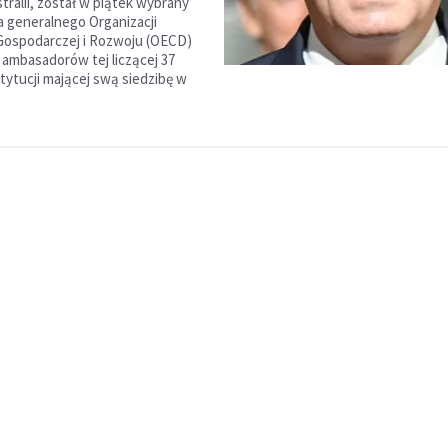
tralii, został w piątek wybrany
a generalnego Organizacji
Gospodarczej i Rozwoju (OECD)
 ambasadorów tej liczącej 37
tytucji mającej swą siedzibę w