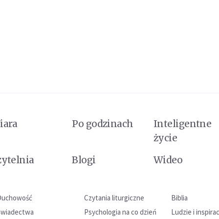
iara
Po godzinach
Inteligentne
życie
zytelnia
Blogi
Wideo
Duchowość
Czytania liturgiczne
Biblia
Świadectwa
Psychologia na co dzień
Ludzie i inspira