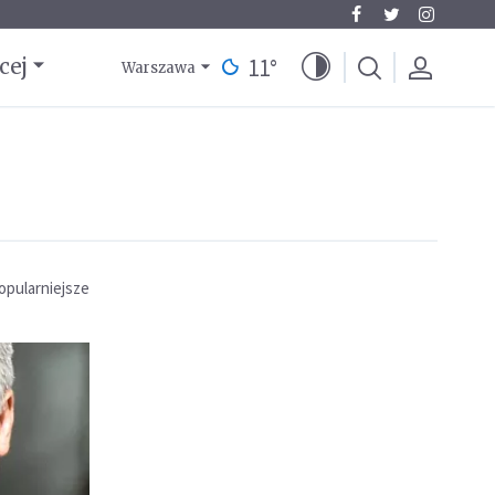
11
°
cej
Warszawa
opularniejsze