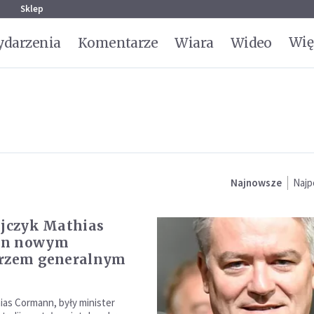
g
Sklep
Wię
darzenia
Komentarze
Wiara
Wideo
Najnowsze
Najp
ijczyk Mathias
nn nowym
arzem generalnym
hias Cormann, były minister