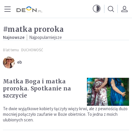
Przejdź do menu głównego
Przejdź do treści
#matka proroka
Najnowsze
Najpopularniejsze
8 lat temu
DUCHOWOŚĆ
eb
Matka Boga i matka
proroka. Spotkanie na
szczycie
Te dwie wyjątkowe kobiety łączyły więzy krwi, ale z pewnością dużo
mocniej połączyło zaufanie w Boże obietnice. To jedna z moich
ulubionych scen.