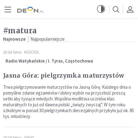
Przejdź do menu głównego
Przejdź do treści
#matura
Najnowsze
Najpopularniejsze
16 lat temu
KOŚCIÓŁ
Radio Watykańskie / I. Tyras, Częstochowa
Jasna Góra: pielgrzymka maturzystów
Trwa pielgrzymowanie maturzystów na Jasną Górę. Każdego dnia o
pomyślne zdanie egzaminów i dobry wybór na przyszłość proszą
setki aby tysiące młodych. Wspólna modlitwa uczniów klas
maturalnych to już od dawna polski „święty zwyczaj”. W tym roku
szkolnym w ponad 30 pielgrzymkach diecezjalnych przybyło już ok. 85
tys. młodzieży.
16 lat temu
ŚWIAT