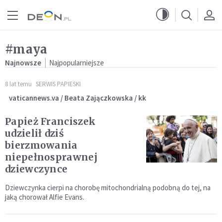
Przejdź do menu głównego
Przejdź do treści
#maya
Najnowsze
Najpopularniejsze
8 lat temu
SERWIS PAPIESKI
vaticannews.va / Beata Zajączkowska / kk
Papież Franciszek
udzielił dziś
bierzmowania
niepełnosprawnej
dziewczynce
Dziewczynka cierpi na chorobę mitochondrialną podobną do tej, na
jaką chorował Alfie Evans.