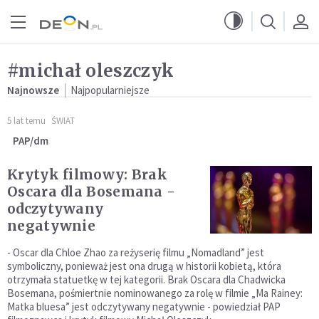
Przejdź do menu głównego
Przejdź do treści
#michał oleszczyk
Najnowsze
Najpopularniejsze
5 lat temu
ŚWIAT
PAP/dm
Krytyk filmowy: Brak
Oscara dla Bosemana -
odczytywany
negatywnie
- Oscar dla Chloe Zhao za reżyserię filmu „Nomadland” jest
symboliczny, ponieważ jest ona drugą w historii kobietą, która
otrzymała statuetkę w tej kategorii. Brak Oscara dla Chadwicka
Bosemana, pośmiertnie nominowanego za rolę w filmie „Ma Rainey:
Matka bluesa” jest odczytywany negatywnie - powiedział PAP