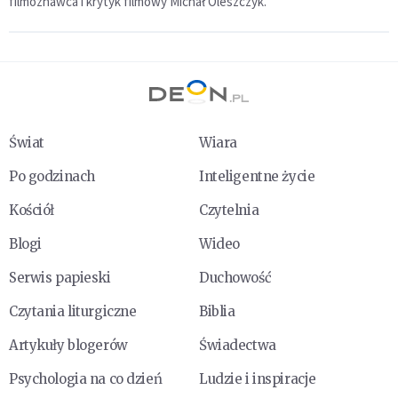
filmoznawca i krytyk filmowy Michał Oleszczyk.
Świat
Wiara
Po godzinach
Inteligentne życie
Kościół
Czytelnia
Blogi
Wideo
Serwis papieski
Duchowość
Czytania liturgiczne
Biblia
Artykuły blogerów
Świadectwa
Psychologia na co dzień
Ludzie i inspiracje