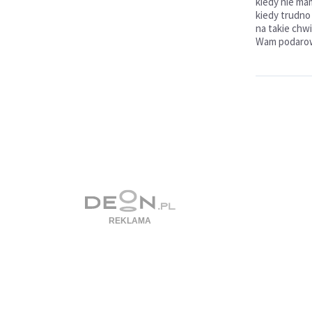
kiedy nie mamy
kiedy trudno
na takie chw
Wam podarow