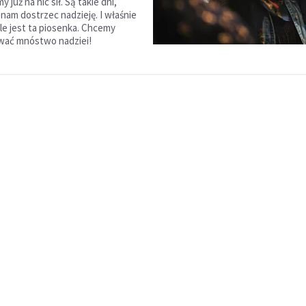
 już na nic sił. Są takie dni,
 nam dostrzec nadzieję. I właśnie
ile jest ta piosenka. Chcemy
ać mnóstwo nadziei!