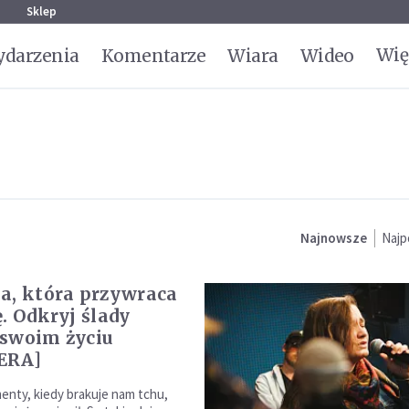
g
Sklep
Wię
darzenia
Komentarze
Wiara
Wideo
Najnowsze
Najp
a, która przywraca
ę. Odkryj ślady
swoim życiu
ERA]
enty, kiedy brakuje nam tchu,