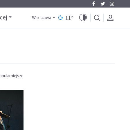
11
°
cej
Warszawa
opularniejsze