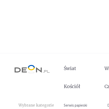
Świat
W
Kościół
C
Wybrane kategorie
Serwis papieski