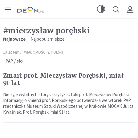
Przejdź do menu głównego
Przejdź do treści
#mieczysław porębski
Najnowsze
Najpopularniejsze
13 lat temu
WIADOMOŚCI Z POLSKI
PAP / slo
Zmarł prof. Mieczysław Porębski, miał
91 lat
Nie żyje wybitny historyk i krytyk sztuki prof. Mieczysław Porębski.
Informację o śmierci prof. Porębskiego potwierdziła we wtorek PAP
rzeczniczka Muzeum Sztuki Współczesnej w Krakowie MOCAK Julita
Kwaśniak. Prof. Porębski miał 91 lat.