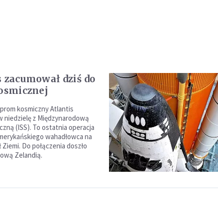
s zacumował dziś do
kosmicznej
prom kosmiczny Atlantis
 w niedzielę z Międzynarodową
czną (ISS). To ostatnia operacja
merykańskiego wahadłowca na
ł Ziemi. Do połączenia doszło
ową Zelandią.