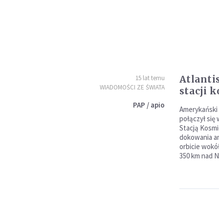
Atlanti
15 lat temu
WIADOMOŚCI ZE ŚWIATA
stacji 
PAP / apio
Amerykański 
połączył się
Stacją Kosmi
dokowania a
orbicie wokó
350 km nad N