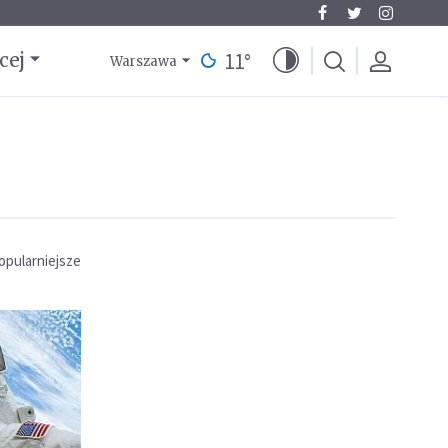
11
°
cej
Warszawa
opularniejsze