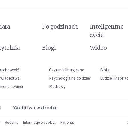
iara
Po godzinach
Inteligentne
życie
zytelnia
Blogi
Wideo
Duchowość
Czytania liturgiczne
Biblia
Świadectwa
Psychologia na co dzień
Ludzie i inspira
miona i święci
Modlitwy
l
Modlitwa w drodze
w
Reklama
Informacje o cookies
Patronat