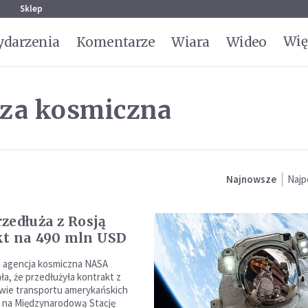
g
Sklep
Wię
darzenia
Komentarze
Wiara
Wideo
za kosmiczna
Najnowsze
Najp
zedłuża z Rosją
t na 490 mln USD
 agencja kosmiczna NASA
a, że przedłużyła kontrakt z
wie transportu amerykańskich
 na Międzynarodową Stację