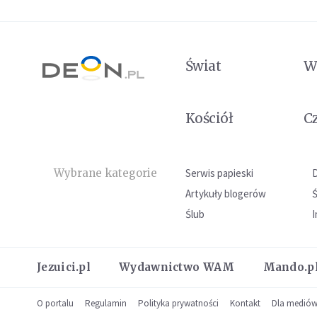
Świat
W
Kościół
C
Wybrane kategorie
Serwis papieski
Artykuły blogerów
Ślub
I
Jezuici.pl
Wydawnictwo WAM
Mando.p
O portalu
Regulamin
Polityka prywatności
Kontakt
Dla medió