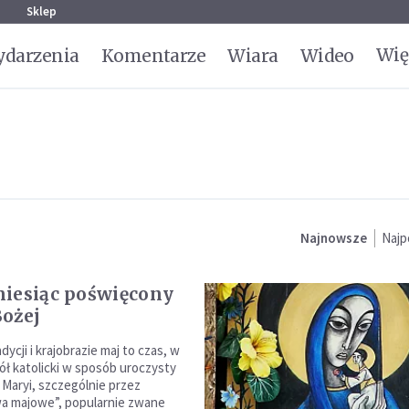
g
Sklep
Wię
darzenia
Komentarze
Wiara
Wideo
Najnowsze
Najp
iesiąc poświęcony
ożej
adycji i krajobrazie maj to czas, w
ół katolicki w sposób uroczysty
 Maryi, szczególnie przez
a majowe”, popularnie zwane