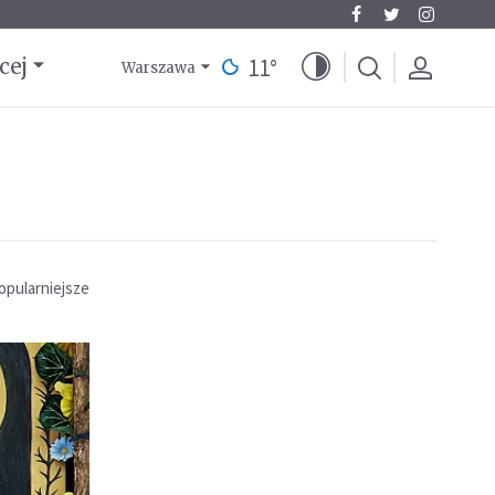
11
°
cej
Warszawa
opularniejsze