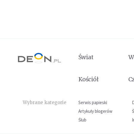
Świat
W
Kościół
C
Wybrane kategorie
Serwis papieski
Artykuły blogerów
Ślub
I