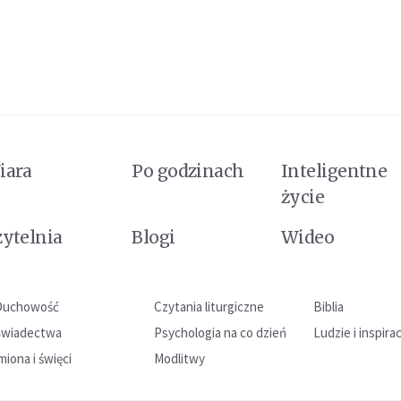
iara
Po godzinach
Inteligentne
życie
zytelnia
Blogi
Wideo
Duchowość
Czytania liturgiczne
Biblia
Świadectwa
Psychologia na co dzień
Ludzie i inspira
miona i święci
Modlitwy