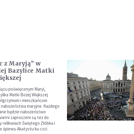
c z Maryją” w
ej Bazylice Matki
iększej
iącu poświęconym Maryi,
ylika Matki Bożej Większej
ielgrzymom i mieszkańcom
e nabożeństwa maryjne. Każdego
iane będzie nabożeństwo
ierni zaproszeni są też do
y relikwiach Świętego Żłóbka i
 śpiewu Akatystu ku czci