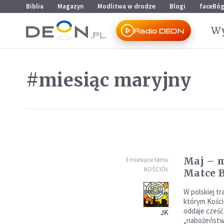
Przejdź do menu głównego
Przejdź do treści
Biblia
Magazyn
Modlitwa w drodze
Blogi
faceBó
Wy
Radio DEON
#miesiąc maryjny
Maj – m
3 miesiące temu
KOŚCIÓŁ
Matce B
W polskiej tr
którym Kości
oddaje cześć
JK
„nabożeństw