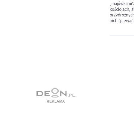
„majówkami”.
kościołach, a
przydrożnych 
nich śpiewać m