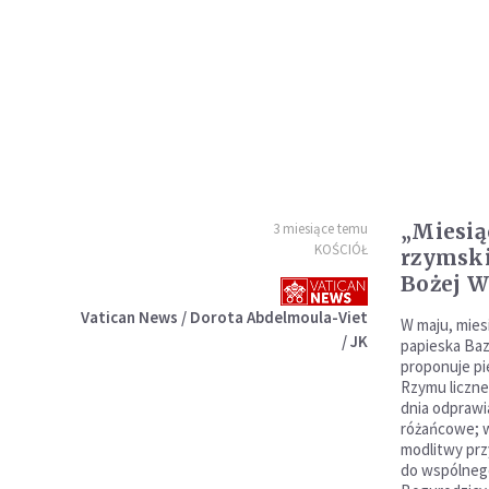
„Miesią
3 miesiące temu
KOŚCIÓŁ
rzymski
Bożej W
Vatican News / Dorota Abdelmoula-Viet
W maju, mies
/ JK
papieska Baz
proponuje p
Rzymu liczn
dnia odpraw
różańcowe; w
modlitwy prz
do wspólnego