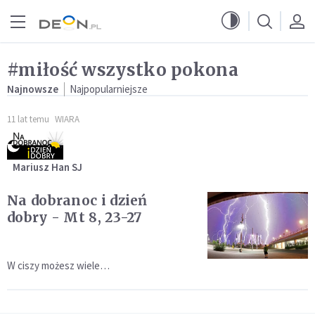
Przejdź do menu głównego
Przejdź do treści
#miłość wszystko pokona
Najnowsze
Najpopularniejsze
11 lat temu
WIARA
Mariusz Han SJ
Na dobranoc i dzień
dobry - Mt 8, 23-27
W ciszy możesz wiele…