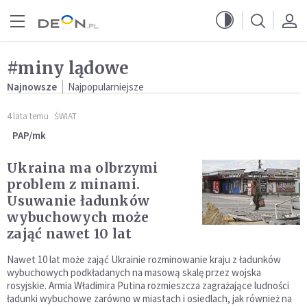
Przejdź do menu głównego
Przejdź do treści
#miny lądowe
Najnowsze
Najpopularniejsze
4 lata temu
ŚWIAT
PAP/mk
Ukraina ma olbrzymi
problem z minami.
Usuwanie ładunków
wybuchowych może
zająć nawet 10 lat
Nawet 10 lat może zająć Ukrainie rozminowanie kraju z ładunków
wybuchowych podkładanych na masową skalę przez wojska
rosyjskie. Armia Władimira Putina rozmieszcza zagrażające ludności
ładunki wybuchowe zarówno w miastach i osiedlach, jak również na