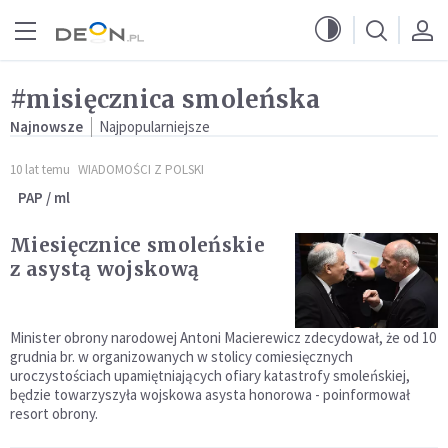
Przejdź do menu głównego
Przejdź do treści
#misięcznica smoleńska
Najnowsze
Najpopularniejsze
10 lat temu
WIADOMOŚCI Z POLSKI
PAP / ml
Miesięcznice smoleńskie
z asystą wojskową
Minister obrony narodowej Antoni Macierewicz zdecydował, że od 10
grudnia br. w organizowanych w stolicy comiesięcznych
uroczystościach upamiętniających ofiary katastrofy smoleńskiej,
będzie towarzyszyła wojskowa asysta honorowa - poinformował
resort obrony.