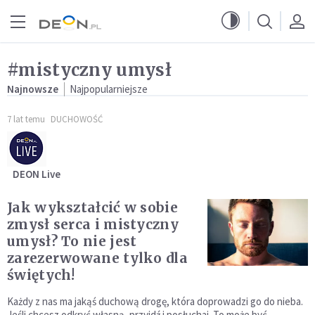
Przejdź do menu głównego
Przejdź do treści
#mistyczny umysł
Najnowsze
Najpopularniejsze
7 lat temu
DUCHOWOŚĆ
DEON Live
Jak wykształcić w sobie
zmysł serca i mistyczny
umysł? To nie jest
zarezerwowane tylko dla
świętych!
Każdy z nas ma jakąś duchową drogę, która doprowadzi go do nieba.
Jeśli chcesz odkryć własną, przyjdź i posłuchaj. To może być