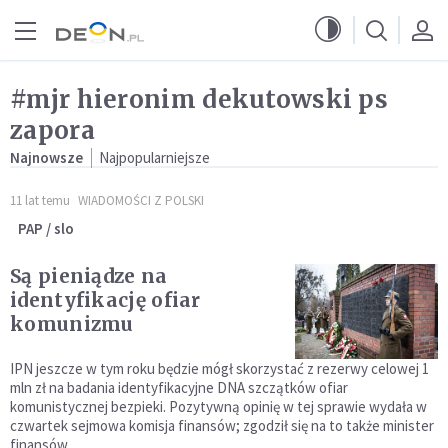
Przejdź do menu głównego
Przejdź do treści
#mjr hieronim dekutowski ps
zapora
Najnowsze
Najpopularniejsze
11 lat temu
WIADOMOŚCI Z POLSKI
PAP / slo
Są pieniądze na
identyfikację ofiar
komunizmu
IPN jeszcze w tym roku będzie mógł skorzystać z rezerwy celowej 1
mln zł na badania identyfikacyjne DNA szczątków ofiar
komunistycznej bezpieki. Pozytywną opinię w tej sprawie wydała w
czwartek sejmowa komisja finansów; zgodził się na to także minister
finansów.