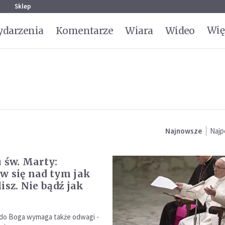
g
Sklep
Wię
darzenia
Komentarze
Wiara
Wideo
Najnowsze
Najp
u św. Marty:
w się nad tym jak
isz. Nie bądź jak
!
ę do Boga wymaga także odwagi -