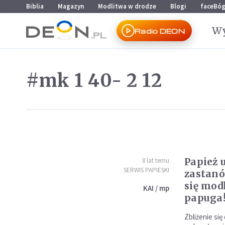
Przejdź do menu głównego
Przejdź do treści
Biblia
Magazyn
Modlitwa w drodze
Blogi
faceBó
Wy
Radio DEON
#mk 1 40- 2 12
Papież 
8 lat temu
SERWIS PAPIESKI
zastanó
się modl
KAI / mp
papuga
Zbliżenie si