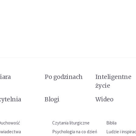
iara
Po godzinach
Inteligentne
życie
zytelnia
Blogi
Wideo
Duchowość
Czytania liturgiczne
Biblia
Świadectwa
Psychologia na co dzień
Ludzie i inspira