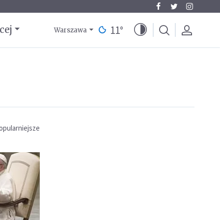
11
°
cej
Warszawa
opularniejsze