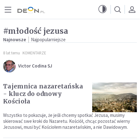
Przejdź do menu głównego
Przejdź do treści
#młodość jezusa
Najnowsze
Najpopularniejsze
8 lat temu
KOMENTARZE
Victor Codina SJ
Tajemnica nazaretańska
- klucz do odnowy
Kościoła
Wszystko to pokazuje, że jeśli chcemy spotkać Jezusa, musimy
skierować swe kroki do Nazaretu. Kościół, chcąc pozostać wierny
Jezusowi, musi być Kościołem nazaretańskim, a nie Dawidowym.