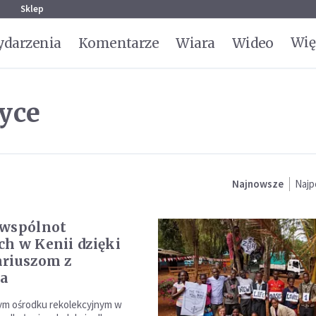
g
Sklep
Wię
darzenia
Komentarze
Wiara
Wideo
yce
Najnowsze
Najp
 wspólnot
h w Kenii dzięki
riuszom z
a
ym ośrodku rekolekcyjnym w