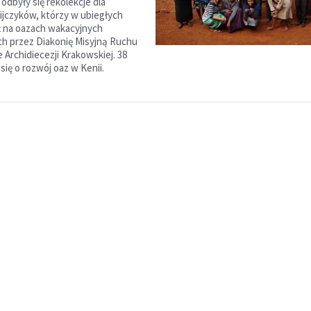
odbyły się rekolekcje dla
jczyków, którzy w ubiegłych
uż na oazach wakacyjnych
h przez Diakonię Misyjną Ruchu
 Archidiecezji Krakowskiej. 38
się o rozwój oaz w Kenii.