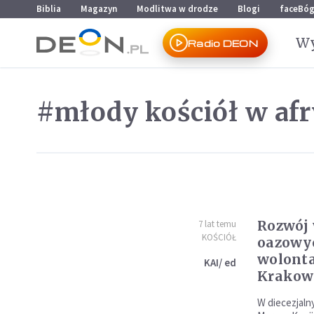
Przejdź do menu głównego
Przejdź do treści
Biblia
Magazyn
Modlitwa w drodze
Blogi
faceBó
Wy
Radio DEON
#młody kościół w afr
Rozwój
7 lat temu
KOŚCIÓŁ
oazowyc
wolonta
KAI/ ed
Krakow
W diecezjaln