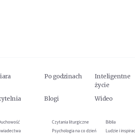
iara
Po godzinach
Inteligentne
życie
zytelnia
Blogi
Wideo
Duchowość
Czytania liturgiczne
Biblia
Świadectwa
Psychologia na co dzień
Ludzie i inspira