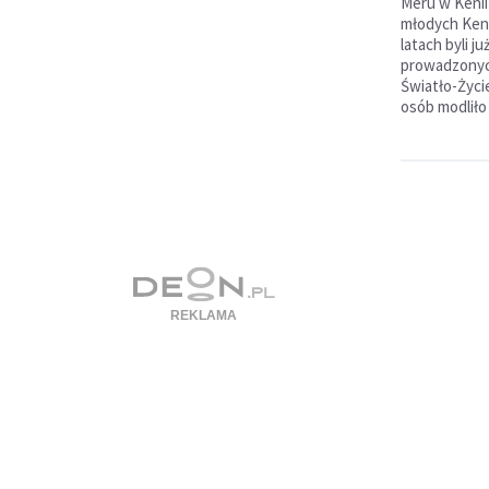
Meru w Kenii 
młodych Keni
latach byli j
prowadzonyc
Światło-Życie
osób modliło 