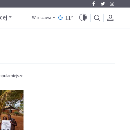
11
°
cej
Warszawa
opularniejsze