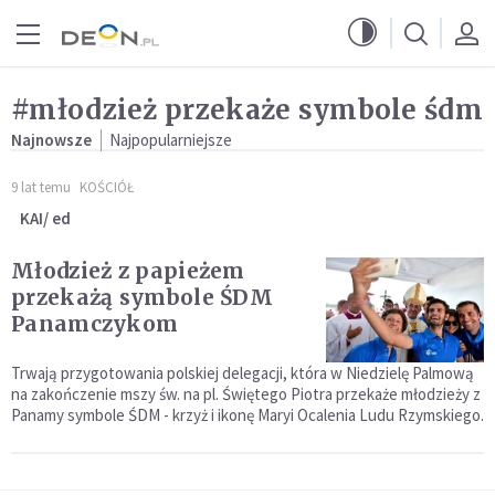
Przejdź do menu głównego
Przejdź do treści
#młodzież przekaże symbole śdm
Najnowsze
Najpopularniejsze
9 lat temu
KOŚCIÓŁ
KAI/ ed
Młodzież z papieżem
przekażą symbole ŚDM
Panamczykom
Trwają przygotowania polskiej delegacji, która w Niedzielę Palmową
na zakończenie mszy św. na pl. Świętego Piotra przekaże młodzieży z
Panamy symbole ŚDM - krzyż i ikonę Maryi Ocalenia Ludu Rzymskiego.