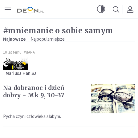
Przejdź do menu głównego
Przejdź do treści
#mniemanie o sobie samym
Najnowsze
Najpopularniejsze
10 lat temu
WIARA
Mariusz Han SJ
Na dobranoc i dzień
dobry - Mk 9, 30-37
Pycha czyni człowieka słabym.