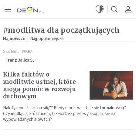
Przejdź do menu głównego
Przejdź do treści
#modlitwa dla początkujących
Najnowsze
Najpopularniejsze
5 lat temu
WIARA
Franz Jalics SJ
Kilka faktów o
modlitwie ustnej, które
mogą pomóc w rozwoju
duchowym
Należy modlić się "na siłę"? Kiedy modlitwa staje się formalnością?
Czy modląc się różańcem, trzeba bez przerwy skupiać się na
wypowiadanych słowach?