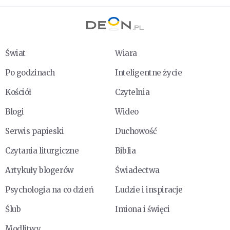
Świat
Wiara
Po godzinach
Inteligentne życie
Kościół
Czytelnia
Blogi
Wideo
Serwis papieski
Duchowość
Czytania liturgiczne
Biblia
Artykuły blogerów
Świadectwa
Psychologia na co dzień
Ludzie i inspiracje
Ślub
Imiona i święci
Modlitwy