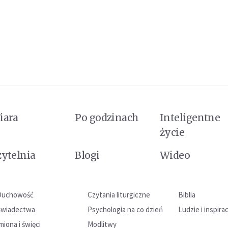
iara
Po godzinach
Inteligentne
życie
zytelnia
Blogi
Wideo
Duchowość
Czytania liturgiczne
Biblia
Świadectwa
Psychologia na co dzień
Ludzie i inspira
miona i święci
Modlitwy