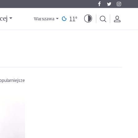
11
°
cej
Warszawa
opularniejsze