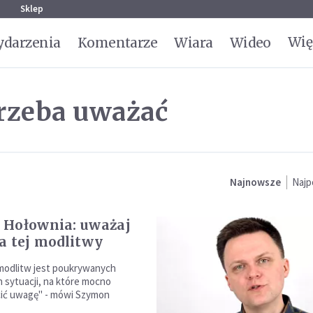
g
Sklep
Wię
darzenia
Komentarze
Wiara
Wideo
trzeba uważać
Najnowsze
Najp
 Hołownia: uważaj
a tej modlitwy
modlitw jest poukrywanych
h sytuacji, na które mocno
cić uwagę" - mówi Szymon