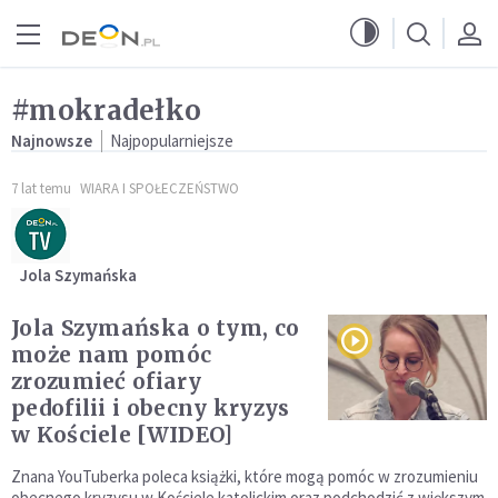
Przejdź do menu głównego
Przejdź do treści
#mokradełko
Najnowsze
Najpopularniejsze
7 lat temu
WIARA I SPOŁECZEŃSTWO
Jola Szymańska
Jola Szymańska o tym, co
może nam pomóc
zrozumieć ofiary
pedofilii i obecny kryzys
w Kościele [WIDEO]
Znana YouTuberka poleca książki, które mogą pomóc w zrozumieniu
obecnego kryzysu w Kościele katolickim oraz podchodzić z większym