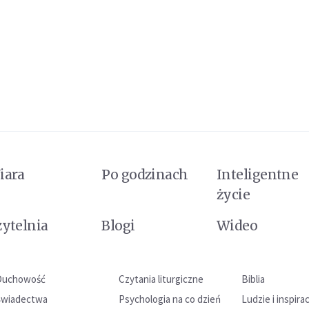
iara
Po godzinach
Inteligentne
życie
zytelnia
Blogi
Wideo
Duchowość
Czytania liturgiczne
Biblia
Świadectwa
Psychologia na co dzień
Ludzie i inspira