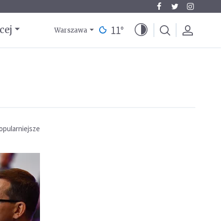
11
°
cej
Warszawa
opularniejsze