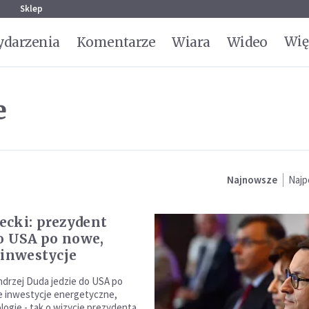
g
Sklep
Wię
darzenia
Komentarze
Wiara
Wideo
e
Najnowsze
Najp
cki: prezydent
do USA po nowe,
 inwestycje
drzej Duda jedzie do USA po
e inwestycje energetyczne,
ogie - tak o wizycie prezydenta