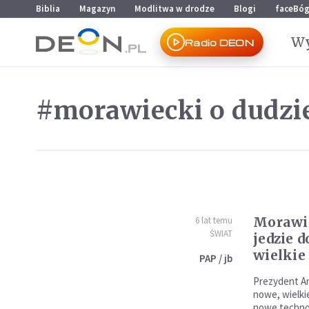
Przejdź do menu głównego
Przejdź do treści
Biblia
Magazyn
Modlitwa w drodze
Blogi
faceBó
Wy
Radio DEON
#morawiecki o dudzi
Morawie
6 lat temu
ŚWIAT
jedzie 
wielkie
PAP / jb
Prezydent An
nowe, wielki
nowe technol