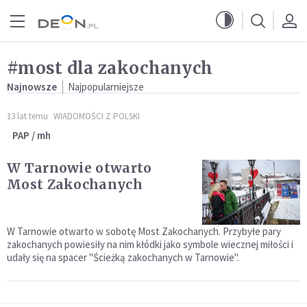
Przejdź do menu głównego
Przejdź do treści
#most dla zakochanych
Najnowsze
Najpopularniejsze
13 lat temu
WIADOMOŚCI Z POLSKI
PAP / mh
W Tarnowie otwarto
Most Zakochanych
W Tarnowie otwarto w sobotę Most Zakochanych. Przybyłe pary
zakochanych powiesiły na nim kłódki jako symbole wiecznej miłości i
udały się na spacer "Ścieżką zakochanych w Tarnowie".