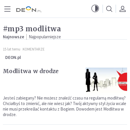
Przejdź do menu głównego
Przejdź do treści
#mp3 modlitwa
Najnowsze
Najpopularniejsze
15 lat temu
KOMENTARZE
DEON.pl
Modlitwa w drodze
Jesteś zabiegany? Nie możesz znaleźć czasu na regularną modlitwę?
Chciałbyś to zmienić, ale nie wiesz jak? Twój aktywny styl życia wcale
nie musi przekreślać kontaktu z Bogiem. Dowodem jest Modlitwa w
drodze.