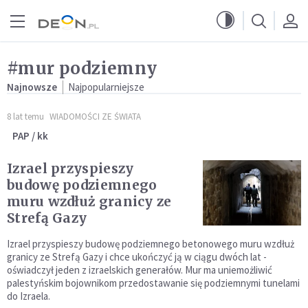
Przejdź do menu głównego
Przejdź do treści
#mur podziemny
Najnowsze
Najpopularniejsze
8 lat temu
WIADOMOŚCI ZE ŚWIATA
PAP / kk
Izrael przyspieszy
budowę podziemnego
muru wzdłuż granicy ze
Strefą Gazy
Izrael przyspieszy budowę podziemnego betonowego muru wzdłuż
granicy ze Strefą Gazy i chce ukończyć ją w ciągu dwóch lat -
oświadczył jeden z izraelskich generałów. Mur ma uniemożliwić
palestyńskim bojownikom przedostawanie się podziemnymi tunelami
do Izraela.