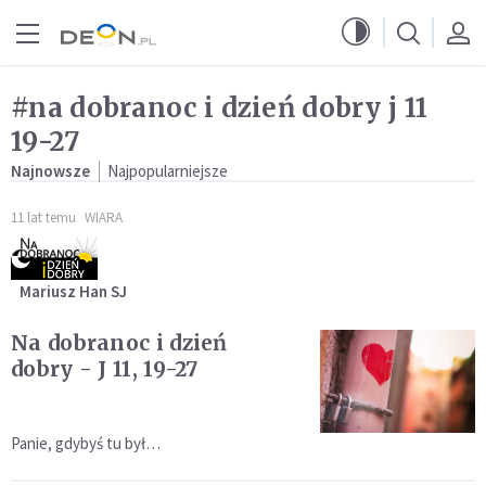
Przejdź do menu głównego
Przejdź do treści
#na dobranoc i dzień dobry j 11
19-27
Najnowsze
Najpopularniejsze
11 lat temu
WIARA
Mariusz Han SJ
Na dobranoc i dzień
dobry - J 11, 19-27
Panie, gdybyś tu był…