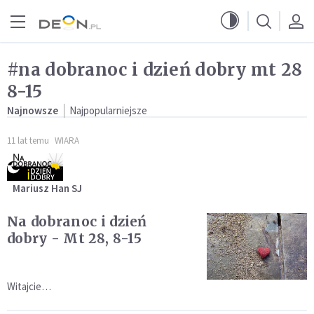
Przejdź do menu głównego
Przejdź do treści
#na dobranoc i dzień dobry mt 28
8-15
Najnowsze
Najpopularniejsze
11 lat temu
WIARA
Mariusz Han SJ
Na dobranoc i dzień
dobry - Mt 28, 8-15
Witajcie…