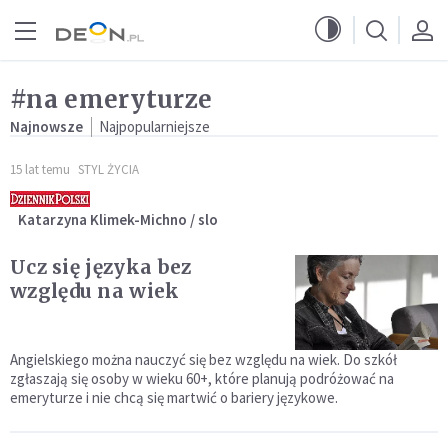
Przejdź do menu głównego
Przejdź do treści
#na emeryturze
Najnowsze
Najpopularniejsze
15 lat temu
STYL ŻYCIA
Katarzyna Klimek-Michno / slo
Ucz się języka bez
względu na wiek
Angielskiego można nauczyć się bez względu na wiek. Do szkół
zgłaszają się osoby w wieku 60+, które planują podróżować na
emeryturze i nie chcą się martwić o bariery językowe.