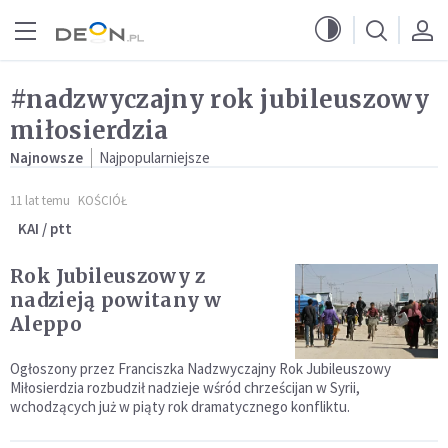
Przejdź do menu głównego
Przejdź do treści
#nadzwyczajny rok jubileuszowy
miłosierdzia
Najnowsze
Najpopularniejsze
11 lat temu
KOŚCIÓŁ
KAI / ptt
Rok Jubileuszowy z
nadzieją powitany w
Aleppo
Ogłoszony przez Franciszka Nadzwyczajny Rok Jubileuszowy
Miłosierdzia rozbudził nadzieje wśród chrześcijan w Syrii,
wchodzących już w piąty rok dramatycznego konfliktu.