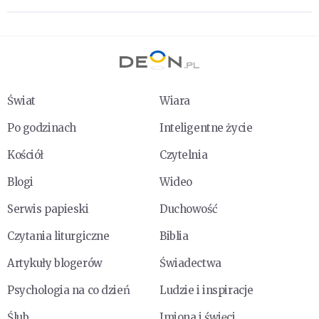
Świat
Wiara
Po godzinach
Inteligentne życie
Kościół
Czytelnia
Blogi
Wideo
Serwis papieski
Duchowość
Czytania liturgiczne
Biblia
Artykuły blogerów
Świadectwa
Psychologia na co dzień
Ludzie i inspiracje
Ślub
Imiona i święci