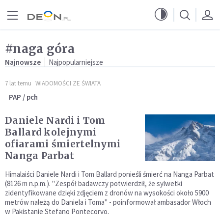
Przejdź do menu głównego
Przejdź do treści
#naga góra
Najnowsze
Najpopularniejsze
7 lat temu
WIADOMOŚCI ZE ŚWIATA
PAP / pch
Daniele Nardi i Tom
Ballard kolejnymi
ofiarami śmiertelnymi
Nanga Parbat
Himalaiści Daniele Nardi i Tom Ballard ponieśli śmierć na Nanga Parbat
(8126 m n.p.m.). "Zespół badawczy potwierdził, że sylwetki
zidentyfikowane dzięki zdjęciem z dronów na wysokości około 5900
metrów należą do Daniela i Toma" - poinformował ambasador Włoch
w Pakistanie Stefano Pontecorvo.