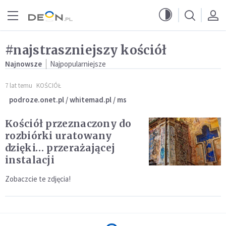
Przejdź do menu głównego
Przejdź do treści
#najstraszniejszy kościół
Najnowsze
Najpopularniejsze
7 lat temu
KOŚCIÓŁ
podroze.onet.pl / whitemad.pl / ms
Kościół przeznaczony do
rozbiórki uratowany
dzięki… przerażającej
instalacji
Zobaczcie te zdjęcia!