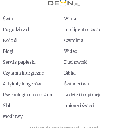
Świat
Wiara
Po godzinach
Inteligentne życie
Kościół
Czytelnia
Blogi
Wideo
Serwis papieski
Duchowość
Czytania liturgiczne
Biblia
Artykuły blogerów
Świadectwa
Psychologia na co dzień
Ludzie i inspiracje
Ślub
Imiona i święci
Modlitwy