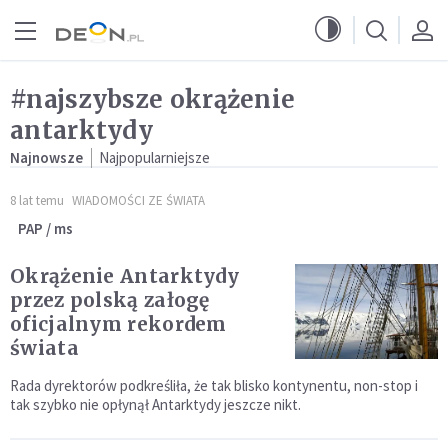
Przejdź do menu głównego
Przejdź do treści
#najszybsze okrążenie
antarktydy
Najnowsze
Najpopularniejsze
8 lat temu
WIADOMOŚCI ZE ŚWIATA
PAP / ms
Okrążenie Antarktydy
przez polską załogę
oficjalnym rekordem
świata
Rada dyrektorów podkreśliła, że tak blisko kontynentu, non-stop i
tak szybko nie opłynął Antarktydy jeszcze nikt.