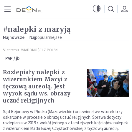
Przejdź do menu głównego
Przejdź do treści
#nalepki z maryją
Najnowsze
Najpopularniejsze
5 lat temu
WIADOMOŚCI Z POLSKI
PAP / jb
Rozlepiały nalepki z
wizerunkiem Maryi z
tęczową aureolą. Jest
wyrok sądu ws. obrazy
uczuć religijnych
Sąd Rejonowy w Płocku (Mazowieckie) uniewinnił we wtorek trzy
oskarżone w procesie o obrazę uczuć religijnych. Sprawa dotyczy
rozlepiania w 2019 r. wokół jednego z tamtejszych kościołów nalepek
z wizerunkiem Matki Bożej Częstochowskiej z tęczową aureolą.