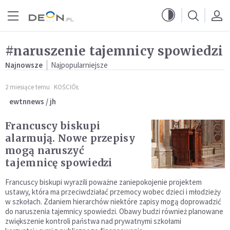
Przejdź do menu głównego
Przejdź do treści
#naruszenie tajemnicy spowiedzi
Najnowsze
Najpopularniejsze
2 miesiące temu
KOŚCIÓŁ
ewtnnews / jh
Francuscy biskupi
alarmują. Nowe przepisy
mogą naruszyć
tajemnicę spowiedzi
Francuscy biskupi wyrazili poważne zaniepokojenie projektem
ustawy, która ma przeciwdziałać przemocy wobec dzieci i młodzieży
w szkołach. Zdaniem hierarchów niektóre zapisy mogą doprowadzić
do naruszenia tajemnicy spowiedzi. Obawy budzi również planowane
zwiększenie kontroli państwa nad prywatnymi szkołami