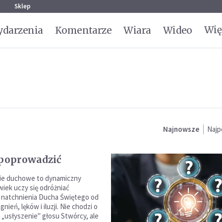
g
Sklep
Wię
darzenia
Komentarze
Wiara
Wideo
Najnowsze
Najp
 poprowadzić
e duchowe to dynamiczny
wiek uczy się odróżniać
 natchnienia Ducha Świętego od
nień, lęków i iluzji. Nie chodzi o
„usłyszenie" głosu Stwórcy, ale