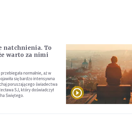
e natchnienia. To
że warto za nimi
ć
 przebiegała normalnie, aż w
ojawiła się bardzo intensywna
uchaj poruszającego świadectwa
ecława SJ, który doświadczył
cha Świętego.