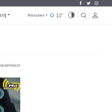
11
°
cej
Warszawa
opularniejsze