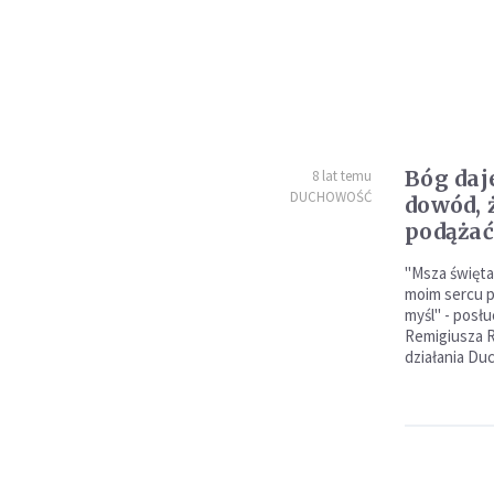
Bóg daj
8 lat temu
DUCHOWOŚĆ
dowód, 
podąża
"Msza święta
moim sercu p
myśl" - posł
Remigiusza R
działania Du