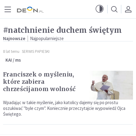
Przejdź do menu głównego
Przejdź do treści
#natchnienie duchem świętym
Najnowsze
Najpopularniejsze
8 lat temu
SERWIS PAPIESKI
KAI / ms
Franciszek o myśleniu,
które zabiera
chrześcijanom wolność
Wpadając w takie myślenie, jako katolicy dajemy się po prostu
oszukiwać "byle czym". Koniecznie przeczytajcie wypowiedź Ojca
Świętego.