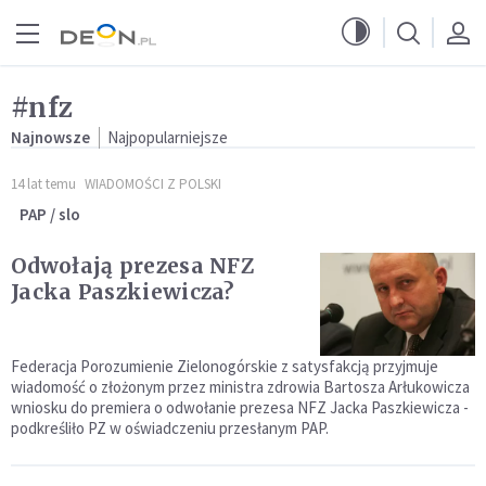
Przejdź do menu głównego
Przejdź do treści
#nfz
Najnowsze
Najpopularniejsze
14 lat temu
WIADOMOŚCI Z POLSKI
PAP / slo
Odwołają prezesa NFZ
Jacka Paszkiewicza?
Federacja Porozumienie Zielonogórskie z satysfakcją przyjmuje
wiadomość o złożonym przez ministra zdrowia Bartosza Arłukowicza
wniosku do premiera o odwołanie prezesa NFZ Jacka Paszkiewicza -
podkreśliło PZ w oświadczeniu przesłanym PAP.