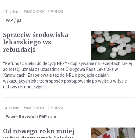
14 lat temu
WIADOMOŚCI Z POLSKI
PAP / pz
Sprzeciw środowiska
lekarskiego ws.
refundacji
"Refundacja leku do decyzji NFZ" - dopisywanie na receptach takiej
adnotacji uznała za uzasadnione Okręgowa Rada Lekarska w
Katowicach. Zaapelowała też do NRL o podjęcie działań
wskazujących lekarzom sposób postępowania po wejściu w życie
ustawy refundacyjnej.
14 lat temu
WIADOMOŚCI Z POLSKI
Paweł Rozwód / PAP / slo
Od nowego roku mniej