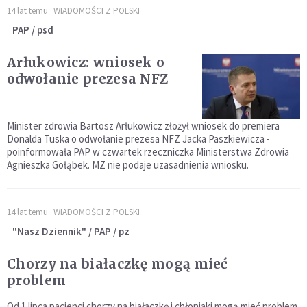
14 lat temu
WIADOMOŚCI Z POLSKI
PAP / psd
Arłukowicz: wniosek o
odwołanie prezesa NFZ
Minister zdrowia Bartosz Arłukowicz złożył wniosek do premiera
Donalda Tuska o odwołanie prezesa NFZ Jacka Paszkiewicza -
poinformowała PAP w czwartek rzeczniczka Ministerstwa Zdrowia
Agnieszka Gołąbek. MZ nie podaje uzasadnienia wniosku.
14 lat temu
WIADOMOŚCI Z POLSKI
"Nasz Dziennik" / PAP / pz
Chorzy na białaczkę mogą mieć
problem
Od 1 lipca pacjenci chorzy na białaczkę i chłoniaki mogą mieć problem