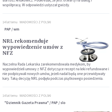
Bartosz Arłukowicz. Podkreślał, że jest otwarty na dialog i
współpracę. W odpowiedzi usłyszał gwizdy.
14 lat temu
WIADOMOŚCI Z POLSKI
PAP / wm
NRL rekomenduje
wypowiedzenie umów z
NFZ
Naczelna Rada Lekarska zarekomendowała medykom, by
wypowiedzieli umowy z NFZ dotyczące recept na leki refundowane i
nie podpisywali nowych umów, jeżeli nadal będą one przewidywały
kary. Taką decyzję NRL podjęła podczas piątkowego posiedzenia.
14 lat temu
WIADOMOŚCI Z POLSKI
"Dziennik Gazeta Prawna" / PAP / slo