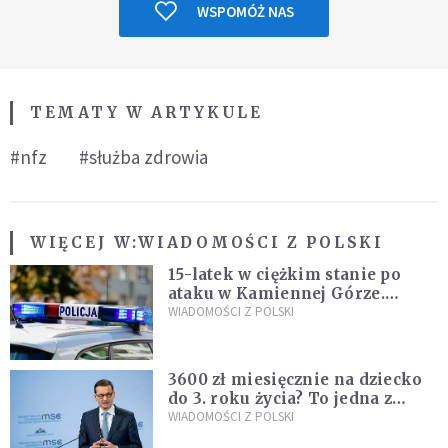
WSPOMÓŻ NAS
TEMATY W ARTYKULE
#nfz
#służba zdrowia
WIĘCEJ W:
WIADOMOŚCI Z POLSKI
15-latek w ciężkim stanie po
ataku w Kamiennej Górze.
Policja zatrzymała dwóch
WIADOMOŚCI Z POLSKI
nastolatków
3600 zł miesięcznie na dziecko
do 3. roku życia? To jedna z
propozycji programu "Rozwój
WIADOMOŚCI Z POLSKI
Plus"