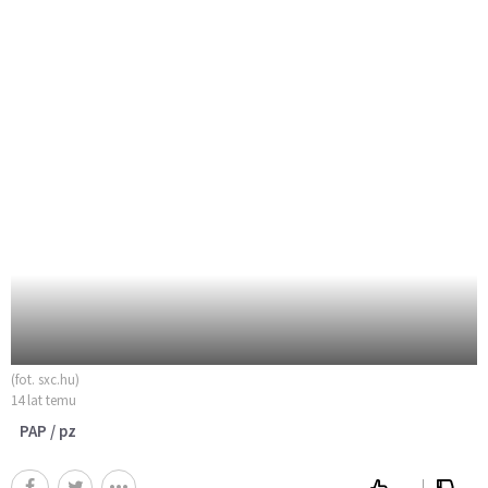
(fot. sxc.hu)
14 lat temu
PAP / pz