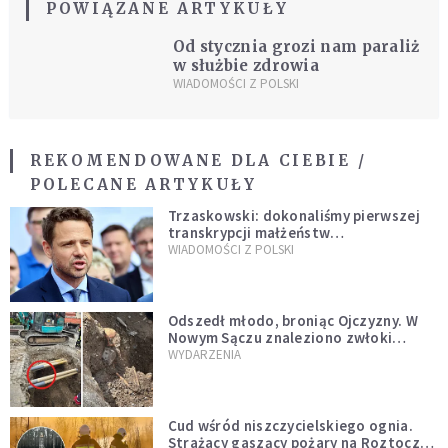
POWIĄZANE ARTYKUŁY
Od stycznia grozi nam paraliż
w służbie zdrowia
WIADOMOŚCI Z POLSKI
REKOMENDOWANE DLA CIEBIE /
POLECANE ARTYKUŁY
Trzaskowski: dokonaliśmy pierwszej
transkrypcji małżeństw
jednopłciowych. “Tak jak
WIADOMOŚCI Z POLSKI
zapowiadałem, bez zwłoki,
natychmiast”
Odszedł młodo, broniąc Ojczyzny. W
Nowym Sączu znaleziono zwłoki
mężczyzny z czasów potopu
WYDARZENIA
szwedzkiego
Cud wśród niszczycielskiego ognia.
Strażacy gaszący pożary na Roztoczu