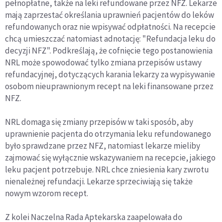
pełnopłatne, także na leki refundowane przez NFZ. Lekarze
mają zaprzestać określania uprawnień pacjentów do leków
refundowanych oraz nie wpisywać odpłatności. Na recepcie
chcą umieszczać natomiast adnotację: "Refundacja leku do
decyzji NFZ". Podkreślają, że cofnięcie tego postanowienia
NRL może spowodować tylko zmiana przepisów ustawy
refundacyjnej, dotyczących karania lekarzy za wypisywanie
osobom nieuprawnionym recept na leki finansowane przez
NFZ.
NRL domaga się zmiany przepisów w taki sposób, aby
uprawnienie pacjenta do otrzymania leku refundowanego
było sprawdzane przez NFZ, natomiast lekarze mieliby
zajmować się wyłącznie wskazywaniem na recepcie, jakiego
leku pacjent potrzebuje. NRL chce zniesienia kary zwrotu
nienależnej refundacji. Lekarze sprzeciwiają się także
nowym wzorom recept.
Z kolei Naczelna Rada Aptekarska zaapelowała do