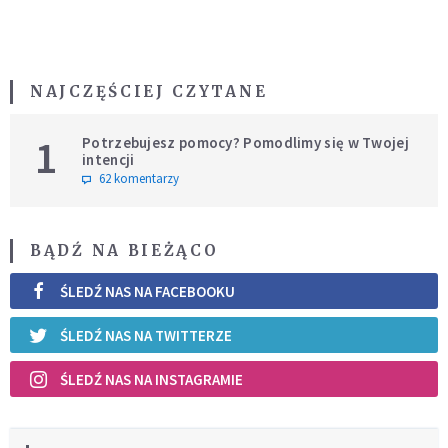
NAJCZĘŚCIEJ CZYTANE
1
Potrzebujesz pomocy? Pomodlimy się w Twojej
intencji
62 komentarzy
BĄDŹ NA BIEŻĄCO
ŚLEDŹ NAS NA FACEBOOKU
ŚLEDŹ NAS NA TWITTERZE
ŚLEDŹ NAS NA INSTAGRAMIE