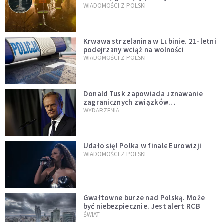
opublikowali niezwykłe zdjęcie
WIADOMOŚCI Z POLSKI
Krwawa strzelanina w Lubinie. 21-letni
podejrzany wciąż na wolności
WIADOMOŚCI Z POLSKI
Donald Tusk zapowiada uznawanie
zagranicznych związków
jednopłciowych. "Państwo oblało ten
WYDARZENIA
test"
Udało się! Polka w finale Eurowizji
WIADOMOŚCI Z POLSKI
Gwałtowne burze nad Polską. Może
być niebezpiecznie. Jest alert RCB
ŚWIAT