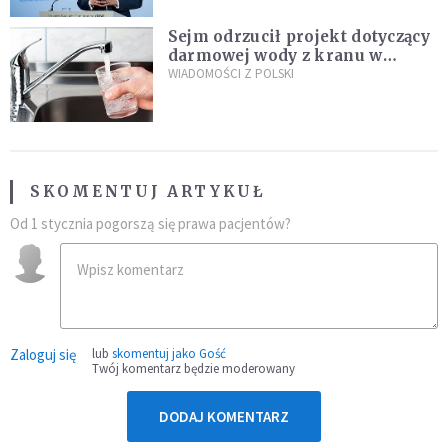
Sejm odrzucił projekt dotyczący
darmowej wody z kranu w
restauracjach
WIADOMOŚCI Z POLSKI
SKOMENTUJ ARTYKUŁ
Od 1 stycznia pogorszą się prawa pacjentów?
Zaloguj się
lub
skomentuj jako Gość
Twój komentarz będzie moderowany
DODAJ KOMENTARZ