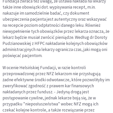
Fundacja zwraca też uwagę, że ustawa nakłada na lekarzy
także inne obowiązki dot. wypisywania recept, m.in.
nakazuje im samodzielnie badać, czy dokument
ubezpieczenia pacjenta jest autentyczny oraz wskazywać
na recepcie poziom odpłatności danego leku. Również
niewypełnienie tych obowiązków przez lekarza oznacza, że
lekarz będzie musiał zwrócić pieniądze. Według dr Doroty
Pudzianowskiej z HFPC nakładanie kolejnych obowiązków
administracyjnych na lekarzy ogranicza czas, jaki mogą oni
poświęcać pacjentom.
W ocenie Helsińskiej Fundacji, w razie kontroli
przeprowadzonej przez NFZ lekarzom nie przysługują
żadne efektywne środki odwoławcze, które pozwoliłyby im
zweryfikować zgodność z prawem kar finansowych
nakładanych przez fundusz. - Jedyną drogą jest
postępowanie cywilne, jednak lekarze boją się, że w
przypadku "nieposłuszeństwa" wobec NFZ mogą ich
czekać kolejne kontrole, a także rozwiązanie przez