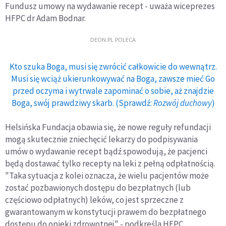
Fundusz umowy na wydawanie recept - uważa wiceprezes
HFPC dr Adam Bodnar.
DEON.PL POLECA
Kto szuka Boga, musi się zwrócić całkowicie do wewnątrz.
Musi się wciąż ukierunkowywać na Boga, zawsze mieć Go
przed oczyma i wytrwale zapominać o sobie, aż znajdzie
Boga, swój prawdziwy skarb. (Sprawdź:
Rozwój duchowy
)
Helsińska Fundacja obawia się, że nowe reguły refundacji
mogą skutecznie zniechęcić lekarzy do podpisywania
umów o wydawanie recept bądź spowodują, że pacjenci
będą dostawać tylko recepty na leki z pełną odpłatnością.
"Taka sytuacja z kolei oznacza, że wielu pacjentów może
zostać pozbawionych dostępu do bezpłatnych (lub
częściowo odpłatnych) leków, co jest sprzeczne z
gwarantowanym w konstytucji prawem do bezpłatnego
dostępu do opieki zdrowotnej" - podkreśla HFPC.